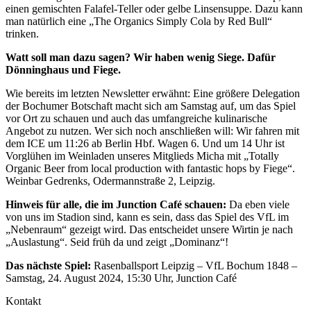
einen gemischten Falafel-Teller oder gelbe Linsensuppe. Dazu kann
man natürlich eine „The Organics Simply Cola by Red Bull“
trinken.
Watt soll man dazu sagen? Wir haben wenig Siege. Dafür
Dönninghaus und Fiege.
Wie bereits im letzten Newsletter erwähnt: Eine größere Delegation
der Bochumer Botschaft macht sich am Samstag auf, um das Spiel
vor Ort zu schauen und auch das umfangreiche kulinarische
Angebot zu nutzen. Wer sich noch anschließen will: Wir fahren mit
dem ICE um 11:26 ab Berlin Hbf. Wagen 6. Und um 14 Uhr ist
Vorglühen im Weinladen unseres Mitglieds Micha mit „Totally
Organic Beer from local production with fantastic hops by Fiege“.
Weinbar Gedrenks, Odermannstraße 2, Leipzig.
Hinweis für alle, die im Junction Café schauen:
Da eben viele
von uns im Stadion sind, kann es sein, dass das Spiel des VfL im
„Nebenraum“ gezeigt wird. Das entscheidet unsere Wirtin je nach
„Auslastung“. Seid früh da und zeigt „Dominanz“!
Das nächste Spiel:
Rasenballsport Leipzig – VfL Bochum 1848 –
Samstag, 24. August 2024, 15:30 Uhr, Junction Café
Kontakt