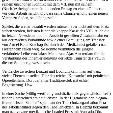
seinem unschönen Konflikt mit dem VfL nun mit seinem
(Noch-)Arbeitgeber am kommenden Freitag zu einem Gütetermin
vor dem Arbeitsgericht. Ob dass seine Chance erhöht, einen neuen
Verein zu finden, sei dahingestellt.
Spieler, die weiter bezahlt werden müssen, aber nicht auf dem Platz
stehen werden, belasten leider die knappe Kasse des VfL. Auch die
im letzten Newsletter noch in Aussicht gestellten Zusatzeinnahmen
aus der zweiten Pokalrunde sowie einer Beteiligung am Transfer
von Armel Bella Kotchap (ist durch den Medizintest gefallen) nach
Hoffenheim fallen weg. So könnte vermutlich die jüngste
verkündete Leihe von Jakov Medic von Ajax Amsterdam für die
Verstärkung der Innenverteidigung der letzte Transfer des VfL in
diesem Sommer gewesen sein.
Vergleiche zwischen Leipzig und Bochum kann man auf ganz
vielen Ebenen anstellen. Hier das reiche „Konstrukt“ mit peinlichen
Operettenfans. Dort der arme Traditionsclub mit echter
Begeisterung. Usw.
In einer Sache (völlig wertfrei, grundsätzlich nix gegen „fleischfrei“)
ist der Unterschied am deutlichsten. In der Ligatabelle der „vegan-
freundlichsten Stadien“ spielt laut der Tierschutzorganisation Peta
der Tabellenführer gegen den Tabellenletzten. In Leipzig bekommt
man u.a. vegane mexikanische Loaded Fries mit Avocado-Dip,