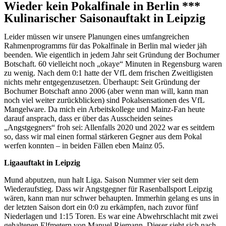
Wieder kein Pokalfinale in Berlin ***
Kulinarischer Saisonauftakt in Leipzig
Leider müssen wir unsere Planungen eines umfangreichen
Rahmenprogramms für das Pokalfinale in Berlin mal wieder jäh
beenden. Wie eigentlich in jedem Jahr seit Gründung der Bochumer
Botschaft. 60 vielleicht noch „okaye“ Minuten in Regensburg waren
zu wenig. Nach dem 0:1 hatte der VfL dem frischen Zweitligisten
nichts mehr entgegenzusetzen. Überhaupt: Seit Gründung der
Bochumer Botschaft anno 2006 (aber wenn man will, kann man
noch viel weiter zurückblicken) sind Pokalsensationen des VfL
Mangelware. Da mich ein Arbeitskollege und Mainz-Fan heute
darauf ansprach, dass er über das Ausscheiden seines
„Angstgegners“ froh sei: Allenfalls 2020 und 2022 war es seitdem
so, dass wir mal einen formal stärkeren Gegner aus dem Pokal
werfen konnten – in beiden Fällen eben Mainz 05.
Ligaauftakt in Leipzig
Mund abputzen, nun halt Liga. Saison Nummer vier seit dem
Wiederaufstieg. Dass wir Angstgegner für Rasenballsport Leipzig
wären, kann man nur schwer behaupten. Immerhin gelang es uns in
der letzten Saison dort ein 0:0 zu erkämpfen, nach zuvor fünf
Niederlagen und 1:15 Toren. Es war eine Abwehrschlacht mit zwei
gehaltenen Elfmetern von Manuel Riemann. Dieser sieht sich nach