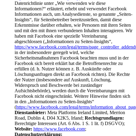
Datenrichtlinie unter „Wie verwenden wir diese
Informationen?“ erläutert, erhebt und verwendet Facebook
Informationen auch, um Analysedienste, so genannte „Seiten-
Insights“, für Seitenbetreiber bereitzustellen, damit diese
Erkenntnisse darüber erhalten, wie Personen mit ihren Seiten
und mit den mit ihnen verbundenen Inhalten interagieren. Wir
haben mit Facebook eine spezielle Vereinbarung
abgeschlossen („Informationen zu Seiten-Insights“,
https://www.facebook.com/legal/terms/page_controller_adden
in der insbesondere geregelt wird, welche
Sicherheitsmaßnahmen Facebook beachten muss und in der
Facebook sich bereit erklärt hat die Betroffenenrechte zu
erfüllen (d. h. Nutzer können z. B. Auskünfte oder
Löschungsanfragen direkt an Facebook richten). Die Rechte
der Nutzer (insbesondere auf Auskunft, Löschung,
Widerspruch und Beschwerde bei zuständiger
Aufsichtsbehörde), werden durch die Vereinbarungen mit
Facebook nicht eingeschränkt. Weitere Hinweise finden sich
in den „Informationen zu Seiten-Insights“
(
https://www.facebook.com/legal/terms/information_about_pag
Dienstanbieter:
Meta Platforms Ireland Limited, Merrion
Road, Dublin 4, D04 X2K5, Irland;
Rechtsgrundlagen:
Berechtigte Interessen (Art. 6 Abs. 1 S. 1 lit. f) DSGVO);
Website:
https://www.facebook.com
;
Datenschutzerklärung: