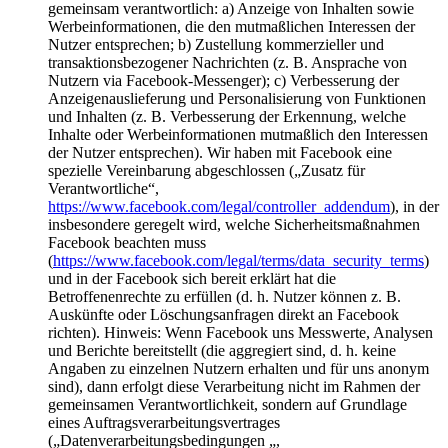
gemeinsam verantwortlich: a) Anzeige von Inhalten sowie
Werbeinformationen, die den mutmaßlichen Interessen der
Nutzer entsprechen; b) Zustellung kommerzieller und
transaktionsbezogener Nachrichten (z. B. Ansprache von
Nutzern via Facebook-Messenger); c) Verbesserung der
Anzeigenauslieferung und Personalisierung von Funktionen
und Inhalten (z. B. Verbesserung der Erkennung, welche
Inhalte oder Werbeinformationen mutmaßlich den Interessen
der Nutzer entsprechen). Wir haben mit Facebook eine
spezielle Vereinbarung abgeschlossen („Zusatz für
Verantwortliche“,
https://www.facebook.com/legal/controller_addendum
), in der
insbesondere geregelt wird, welche Sicherheitsmaßnahmen
Facebook beachten muss
(
https://www.facebook.com/legal/terms/data_security_terms
)
und in der Facebook sich bereit erklärt hat die
Betroffenenrechte zu erfüllen (d. h. Nutzer können z. B.
Auskünfte oder Löschungsanfragen direkt an Facebook
richten). Hinweis: Wenn Facebook uns Messwerte, Analysen
und Berichte bereitstellt (die aggregiert sind, d. h. keine
Angaben zu einzelnen Nutzern erhalten und für uns anonym
sind), dann erfolgt diese Verarbeitung nicht im Rahmen der
gemeinsamen Verantwortlichkeit, sondern auf Grundlage
eines Auftragsverarbeitungsvertrages
(„Datenverarbeitungsbedingungen „,