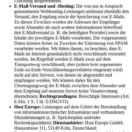
Löschung ausgenommen.
E-Mail-Versand und -Hosting:
Die von uns in Anspruch
genommenen Webhosting-Leistungen umfassen ebenfalls den
Versand, den Empfang sowie die Speicherung von E-Mails.
Zu diesen Zwecken werden die Adressen der Empfänger
sowie Absender als auch weitere Informationen betreffend
den E-Mailversand (z. B. die beteiligten Provider) sowie die
Inhalte der jeweiligen E-Mails verarbeitet. Die vorgenannten
Daten können ferner zu Zwecken der Erkennung von SPAM
verarbeitet werden. Wir bitten darum, zu beachten, dass E-
Mails im Internet grundsätzlich nicht verschlüsselt versendet
werden. Im Regelfall werden E-Mails zwar auf dem
Transportweg verschlüsselt, aber (sofern kein sogenanntes
Ende-zu-Ende-Verschlüsselungsverfahren eingesetzt wird)
nicht auf den Servern, von denen sie abgesendet und
empfangen werden. Wir können daher für den
Übertragungsweg der E-Mails zwischen dem Absender und
dem Empfang auf unserem Server keine Verantwortung
übernehmen;
Rechtsgrundlagen:
Berechtigte Interessen (Art.
6 Abs. 1 S. 1 lit. f) DSGVO).
Host Europe:
Leistungen auf dem Gebiet der Bereitstellung
von informationstechnischer Infrastruktur und verbundenen
Dienstleistungen (z. B. Speicherplatz und/oder
Rechenkapazitäten);
Dienstanbieter:
Host Europe GmbH,
Hansestrasse 111, 51149 Köln, Deutschland;