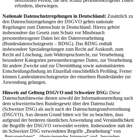
betroffenen Person, die den Schutz personenbezogener Daten
erfordern, überwiegen.
Nationale Datenschutzregelungen in Deutschland:
Zusätzlich zu
den Datenschutzregelungen der DSGVO gelten nationale
Regelungen zum Datenschutz in Deutschland. Hierzu gehört
insbesondere das Gesetz zum Schutz vor Missbrauch
personenbezogener Daten bei der Datenverarbeitung
(Bundesdatenschutzgesetz – BDSG). Das BDSG enthält
insbesondere Spezialregelungen zum Recht auf Auskunft, zum
Recht auf Löschung, zum Widerspruchsrecht, zur Verarbeitung
besonderer Kategorien personenbezogener Daten, zur Verarbeitung
für andere Zwecke und zur Übermittlung sowie automatisierten
Entscheidungsfindung im Einzelfall einschließlich Profiling. Ferner
können Landesdatenschutzgesetze der einzelnen Bundesländer zur
Anwendung gelangen.
Hinweis auf Geltung DSGVO und Schweizer DSG:
Diese
Datenschutzhinweise dienen sowohl der Informationserteilung nach
dem schweizerischen Bundesgesetz über den Datenschutz
(Schweizer DSG) als auch nach der Datenschutzgrundverordnung
(DSGVO). Aus diesem Grund bitten wir Sie zu beachten, dass
aufgrund der breiteren räumlichen Anwendung und Verständlichkeit
die Begriffe der DSGVO verwendet werden. Insbesondere statt der
im Schweizer DSG verwendeten Begriffe „Bearbeitung“ von
„Personendaten“, „überwiegendes Interesse“ und „besonders