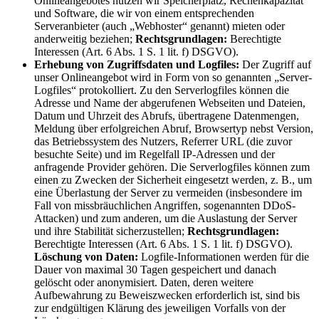
Onlineangebotes nutzen wir Speicherplatz, Rechenkapazität
und Software, die wir von einem entsprechenden
Serveranbieter (auch „Webhoster“ genannt) mieten oder
anderweitig beziehen;
Rechtsgrundlagen:
Berechtigte
Interessen (Art. 6 Abs. 1 S. 1 lit. f) DSGVO).
Erhebung von Zugriffsdaten und Logfiles:
Der Zugriff auf
unser Onlineangebot wird in Form von so genannten „Server-
Logfiles“ protokolliert. Zu den Serverlogfiles können die
Adresse und Name der abgerufenen Webseiten und Dateien,
Datum und Uhrzeit des Abrufs, übertragene Datenmengen,
Meldung über erfolgreichen Abruf, Browsertyp nebst Version,
das Betriebssystem des Nutzers, Referrer URL (die zuvor
besuchte Seite) und im Regelfall IP-Adressen und der
anfragende Provider gehören. Die Serverlogfiles können zum
einen zu Zwecken der Sicherheit eingesetzt werden, z. B., um
eine Überlastung der Server zu vermeiden (insbesondere im
Fall von missbräuchlichen Angriffen, sogenannten DDoS-
Attacken) und zum anderen, um die Auslastung der Server
und ihre Stabilität sicherzustellen;
Rechtsgrundlagen:
Berechtigte Interessen (Art. 6 Abs. 1 S. 1 lit. f) DSGVO).
Löschung von Daten:
Logfile-Informationen werden für die
Dauer von maximal 30 Tagen gespeichert und danach
gelöscht oder anonymisiert. Daten, deren weitere
Aufbewahrung zu Beweiszwecken erforderlich ist, sind bis
zur endgültigen Klärung des jeweiligen Vorfalls von der