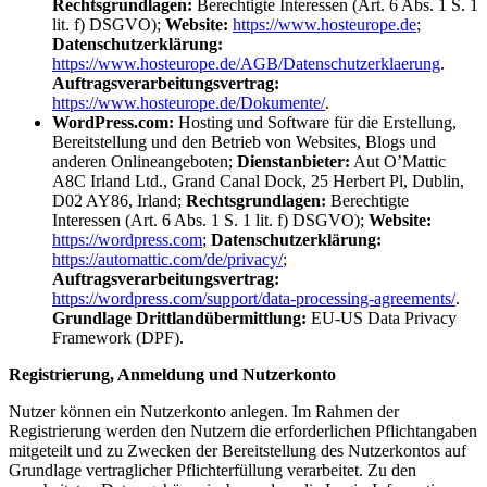
Rechtsgrundlagen:
Berechtigte Interessen (Art. 6 Abs. 1 S. 1
lit. f) DSGVO);
Website:
https://www.hosteurope.de
;
Datenschutzerklärung:
https://www.hosteurope.de/AGB/Datenschutzerklaerung
.
Auftragsverarbeitungsvertrag:
https://www.hosteurope.de/Dokumente/
.
WordPress.com:
Hosting und Software für die Erstellung,
Bereitstellung und den Betrieb von Websites, Blogs und
anderen Onlineangeboten;
Dienstanbieter:
Aut O’Mattic
A8C Irland Ltd., Grand Canal Dock, 25 Herbert Pl, Dublin,
D02 AY86, Irland;
Rechtsgrundlagen:
Berechtigte
Interessen (Art. 6 Abs. 1 S. 1 lit. f) DSGVO);
Website:
https://wordpress.com
;
Datenschutzerklärung:
https://automattic.com/de/privacy/
;
Auftragsverarbeitungsvertrag:
https://wordpress.com/support/data-processing-agreements/
.
Grundlage Drittlandübermittlung:
EU-US Data Privacy
Framework (DPF).
Registrierung, Anmeldung und Nutzerkonto
Nutzer können ein Nutzerkonto anlegen. Im Rahmen der
Registrierung werden den Nutzern die erforderlichen Pflichtangaben
mitgeteilt und zu Zwecken der Bereitstellung des Nutzerkontos auf
Grundlage vertraglicher Pflichterfüllung verarbeitet. Zu den