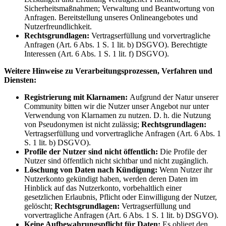
Sicherheitsmaßnahmen; Verwaltung und Beantwortung von
Anfragen. Bereitstellung unseres Onlineangebotes und
Nutzerfreundlichkeit.
Rechtsgrundlagen:
Vertragserfüllung und vorvertragliche
Anfragen (Art. 6 Abs. 1 S. 1 lit. b) DSGVO). Berechtigte
Interessen (Art. 6 Abs. 1 S. 1 lit. f) DSGVO).
Weitere Hinweise zu Verarbeitungsprozessen, Verfahren und
Diensten:
Registrierung mit Klarnamen:
Aufgrund der Natur unserer
Community bitten wir die Nutzer unser Angebot nur unter
Verwendung von Klarnamen zu nutzen. D. h. die Nutzung
von Pseudonymen ist nicht zulässig;
Rechtsgrundlagen:
Vertragserfüllung und vorvertragliche Anfragen (Art. 6 Abs. 1
S. 1 lit. b) DSGVO).
Profile der Nutzer sind nicht öffentlich:
Die Profile der
Nutzer sind öffentlich nicht sichtbar und nicht zugänglich.
Löschung von Daten nach Kündigung:
Wenn Nutzer ihr
Nutzerkonto gekündigt haben, werden deren Daten im
Hinblick auf das Nutzerkonto, vorbehaltlich einer
gesetzlichen Erlaubnis, Pflicht oder Einwilligung der Nutzer,
gelöscht;
Rechtsgrundlagen:
Vertragserfüllung und
vorvertragliche Anfragen (Art. 6 Abs. 1 S. 1 lit. b) DSGVO).
Keine Aufbewahrungspflicht für Daten:
Es obliegt den