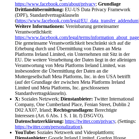
https://www.facebook.com/about/privacy
;
Grundlage
Drittlandübermittlung:
EU-US Data Privacy Framework
(DPF), Standardvertragsklauseln
(
https://www.facebook.com/legal/EU_data_transfer_addendum
Weitere Informationen:
Vereinbarung gemeinsamer
Verantwortlichkeit:
https://www.facebook.com/legal/terms/information_about_page
Die gemeinsame Verantwortlichkeit beschränkt sich auf die
Erhebung durch und Übermittlung von Daten an Meta
Platforms Ireland Limited, ein Unternehmen mit Sitz in der
EU. Die weitere Verarbeitung der Daten liegt in der alleinigen
Verantwortung von Meta Platforms Ireland Limited, was
insbesondere die Übermittlung der Daten an die
Muttergesellschaft Meta Platforms, Inc. in den USA betrifft
(auf der Grundlage der zwischen Meta Platforms Ireland
Limited und Meta Platforms, Inc. geschlossenen
Standardvertragsklauseln).
X:
Soziales Netzwerk;
Dienstanbieter:
Twitter International
Company, One Cumberland Place, Fenian Street, Dublin 2
D02 AX07, Irland;
Rechtsgrundlagen:
Berechtigte
Interessen (Art. 6 Abs. 1 S. 1 lit. f) DSGVO).
Datenschutzerklärung:
https://twitter.com/privacy
, (Settings:
https://twitter.com/personalization
).
YouTube:
Soziales Netzwerk und Videoplattform;
Dienstanbieter:
Google Ireland Limited, Gordon House,