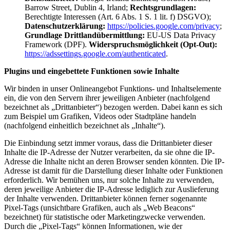
Barrow Street, Dublin 4, Irland;
Rechtsgrundlagen:
Berechtigte Interessen (Art. 6 Abs. 1 S. 1 lit. f) DSGVO);
Datenschutzerklärung:
https://policies.google.com/privacy
;
Grundlage Drittlandübermittlung:
EU-US Data Privacy
Framework (DPF).
Widerspruchsmöglichkeit (Opt-Out):
https://adssettings.google.com/authenticated
.
Plugins und eingebettete Funktionen sowie Inhalte
Wir binden in unser Onlineangebot Funktions- und Inhaltselemente
ein, die von den Servern ihrer jeweiligen Anbieter (nachfolgend
bezeichnet als „Drittanbieter“) bezogen werden. Dabei kann es sich
zum Beispiel um Grafiken, Videos oder Stadtpläne handeln
(nachfolgend einheitlich bezeichnet als „Inhalte“).
Die Einbindung setzt immer voraus, dass die Drittanbieter dieser
Inhalte die IP-Adresse der Nutzer verarbeiten, da sie ohne die IP-
Adresse die Inhalte nicht an deren Browser senden könnten. Die IP-
Adresse ist damit für die Darstellung dieser Inhalte oder Funktionen
erforderlich. Wir bemühen uns, nur solche Inhalte zu verwenden,
deren jeweilige Anbieter die IP-Adresse lediglich zur Auslieferung
der Inhalte verwenden. Drittanbieter können ferner sogenannte
Pixel-Tags (unsichtbare Grafiken, auch als „Web Beacons“
bezeichnet) für statistische oder Marketingzwecke verwenden.
Durch die „Pixel-Tags“ können Informationen, wie der