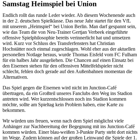
Samstag Heimspiel bei Union
Endlich rollt das runde Leder wieder. Ab diesem Wochenende auch
in der 2. deutschen Spielklasse. Das neue Jahr startet für den VfL
mit unserem „Heimspiel“ bei Union Berlin. Man darf gespannt sein,
wie das Team die von Neu-Trainer Gertjan Verbeek eingeführte
offensive Spielphilosophie bereits verinnerlicht hat und umsetzen
wird. Kurz vor Schluss des Transferfensters hat Christian
Hochstätter noch einmal zugeschlagen. Wohl eher aus der aktuellen
personellen Notlage heraus, wurde Thomas Eisfeld vom FC Fulham
für ein halbes Jahr ausgeliehen. Die Chancen auf einen Einsatz bei
den Eisernen stehen für den offensiven Mittelfeldspieler nicht
schlecht, fehlen doch gerade auf den Außenbahnen momentan die
Alternativen.
Das Spiel gegen die Eisernen wird nicht im Junction-Café
übertragen, da ein Großteil unseres Fanclubs den Weg ins Stadion
antreten wird. Wer kurzentschlossen noch ins Stadion kommen
möchte, sollte am Spieltag kein Problem haben, eine Karte zu
bekommen.
Wir würden uns freuen, wenn nach dem Spiel möglichst viele
Anhänger zur Nachbereitung der Begegnung mit ins Junction-Café
kommen würden. Einer blau-weißen 3-Punkte Party steht dort nichts
im Wege. Zudem können auf der großen Leinwand die Spiele der 1.