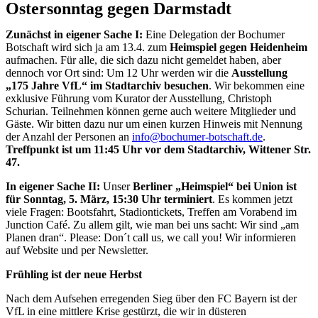
Ostersonntag gegen Darmstadt
Zunächst in eigener Sache I:
Eine Delegation der Bochumer
Botschaft wird sich ja am 13.4. zum
Heimspiel gegen Heidenheim
aufmachen. Für alle, die sich dazu nicht gemeldet haben, aber
dennoch vor Ort sind: Um 12 Uhr werden wir die
Ausstellung
„175 Jahre VfL“ im Stadtarchiv besuchen
. Wir bekommen eine
exklusive Führung vom Kurator der Ausstellung, Christoph
Schurian. Teilnehmen können gerne auch weitere Mitglieder und
Gäste. Wir bitten dazu nur um einen kurzen Hinweis mit Nennung
der Anzahl der Personen an
info@bochumer-botschaft.de
.
Treffpunkt ist um 11:45 Uhr vor dem Stadtarchiv, Wittener Str.
47.
In eigener Sache II:
Unser
Berliner „Heimspiel“ bei Union ist
für Sonntag, 5. März, 15:30 Uhr terminiert
. Es kommen jetzt
viele Fragen: Bootsfahrt, Stadiontickets, Treffen am Vorabend im
Junction Café. Zu allem gilt, wie man bei uns sacht: Wir sind „am
Planen dran“. Please: Don´t call us, we call you! Wir informieren
auf Website und per Newsletter.
Frühling ist der neue Herbst
Nach dem Aufsehen erregenden Sieg über den FC Bayern ist der
VfL in eine mittlere Krise gestürzt, die wir in düsteren