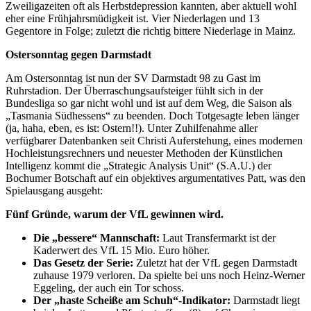
Zweiligazeiten oft als Herbstdepression kannten, aber aktuell wohl
eher eine Frühjahrsmüdigkeit ist. Vier Niederlagen und 13
Gegentore in Folge; zuletzt die richtig bittere Niederlage in Mainz.
Ostersonntag gegen Darmstadt
Am Ostersonntag ist nun der SV Darmstadt 98 zu Gast im
Ruhrstadion. Der Überraschungsaufsteiger fühlt sich in der
Bundesliga so gar nicht wohl und ist auf dem Weg, die Saison als
„Tasmania Südhessens“ zu beenden. Doch Totgesagte leben länger
(ja, haha, eben, es ist: Ostern!!). Unter Zuhilfenahme aller
verfügbarer Datenbanken seit Christi Auferstehung, eines modernen
Hochleistungsrechners und neuester Methoden der Künstlichen
Intelligenz kommt die „Strategic Analysis Unit“ (S.A.U.) der
Bochumer Botschaft auf ein objektives argumentatives Patt, was den
Spielausgang ausgeht:
Fünf Gründe, warum der VfL gewinnen wird.
Die „bessere“ Mannschaft:
Laut Transfermarkt ist der
Kaderwert des VfL 15 Mio. Euro höher.
Das Gesetz der Serie:
Zuletzt hat der VfL gegen Darmstadt
zuhause 1979 verloren. Da spielte bei uns noch Heinz-Werner
Eggeling, der auch ein Tor schoss.
Der „haste Scheiße am Schuh“-Indikator:
Darmstadt liegt