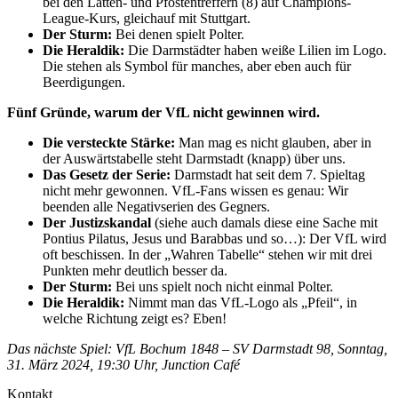
bei den Latten- und Pfostentreffern (8) auf Champions-
League-Kurs, gleichauf mit Stuttgart.
Der Sturm:
Bei denen spielt Polter.
Die Heraldik:
Die Darmstädter haben weiße Lilien im Logo.
Die stehen als Symbol für manches, aber eben auch für
Beerdigungen.
Fünf Gründe, warum der VfL nicht gewinnen wird.
Die versteckte Stärke:
Man mag es nicht glauben, aber in
der Auswärtstabelle steht Darmstadt (knapp) über uns.
Das Gesetz der Serie:
Darmstadt hat seit dem 7. Spieltag
nicht mehr gewonnen. VfL-Fans wissen es genau: Wir
beenden alle Negativserien des Gegners.
Der Justizskandal
(siehe auch damals diese eine Sache mit
Pontius Pilatus, Jesus und Barabbas und so…): Der VfL wird
oft beschissen. In der „Wahren Tabelle“ stehen wir mit drei
Punkten mehr deutlich besser da.
Der Sturm:
Bei uns spielt noch nicht einmal Polter.
Die Heraldik:
Nimmt man das VfL-Logo als „Pfeil“, in
welche Richtung zeigt es? Eben!
Das nächste Spiel: VfL Bochum 1848 – SV Darmstadt 98, Sonntag,
31. März 2024, 19:30 Uhr, Junction Café
Kontakt