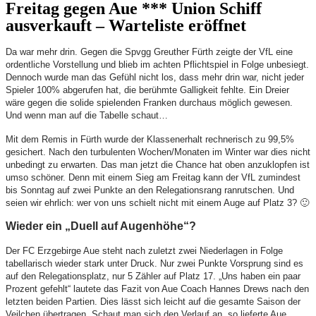
Freitag gegen Aue *** Union Schiff
ausverkauft – Warteliste eröffnet
Da war mehr drin. Gegen die Spvgg Greuther Fürth zeigte der VfL eine
ordentliche Vorstellung und blieb im achten Pflichtspiel in Folge unbesiegt.
Dennoch wurde man das Gefühl nicht los, dass mehr drin war, nicht jeder
Spieler 100% abgerufen hat, die berühmte Galligkeit fehlte. Ein Dreier
wäre gegen die solide spielenden Franken durchaus möglich gewesen.
Und wenn man auf die Tabelle schaut…
Mit dem Remis in Fürth wurde der Klassenerhalt rechnerisch zu 99,5%
gesichert. Nach den turbulenten Wochen/Monaten im Winter war dies nicht
unbedingt zu erwarten. Das man jetzt die Chance hat oben anzuklopfen ist
umso schöner. Denn mit einem Sieg am Freitag kann der VfL zumindest
bis Sonntag auf zwei Punkte an den Relegationsrang ranrutschen. Und
seien wir ehrlich: wer von uns schielt nicht mit einem Auge auf Platz 3? 🙂
Wieder ein „Duell auf Augenhöhe“?
Der FC Erzgebirge Aue steht nach zuletzt zwei Niederlagen in Folge
tabellarisch wieder stark unter Druck. Nur zwei Punkte Vorsprung sind es
auf den Relegationsplatz, nur 5 Zähler auf Platz 17. „Uns haben ein paar
Prozent gefehlt“ lautete das Fazit von Aue Coach Hannes Drews nach den
letzten beiden Partien. Dies lässt sich leicht auf die gesamte Saison der
Veilchen übertragen. Schaut man sich den Verlauf an, so lieferte Aue