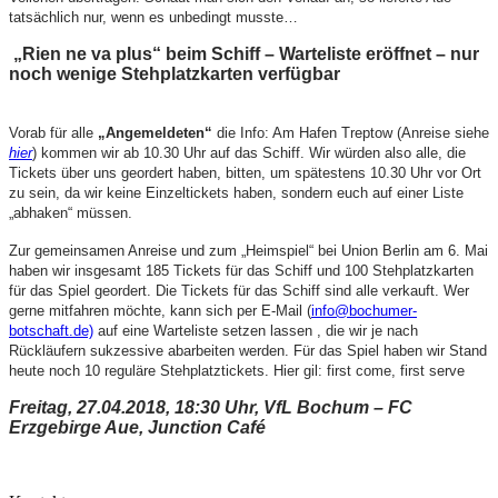
tatsächlich nur, wenn es unbedingt musste…
„Rien ne va plus“ beim Schiff – Warteliste eröffnet – nur
noch wenige Stehplatzkarten verfügbar
Vorab für alle
„Angemeldeten“
die Info: Am Hafen Treptow (Anreise siehe
hier
) kommen wir ab 10.30 Uhr auf das Schiff. Wir würden also alle, die
Tickets über uns geordert haben, bitten, um spätestens 10.30 Uhr vor Ort
zu sein, da wir keine Einzeltickets haben, sondern euch auf einer Liste
„abhaken“ müssen.
Zur gemeinsamen Anreise und zum „Heimspiel“ bei Union Berlin am 6. Mai
haben wir insgesamt 185 Tickets für das Schiff und 100 Stehplatzkarten
für das Spiel geordert. Die Tickets für das Schiff sind alle verkauft. Wer
gerne mitfahren möchte, kann sich per E-Mail (
info@bochumer-
botschaft.de)
auf eine Warteliste setzen lassen , die wir je nach
Rückläufern sukzessive abarbeiten werden. Für das Spiel haben wir Stand
heute noch 10 reguläre Stehplatztickets. Hier gil: first come, first serve
Freitag, 27.04.2018, 18:30 Uhr, VfL Bochum – FC
Erzgebirge Aue, Junction Café