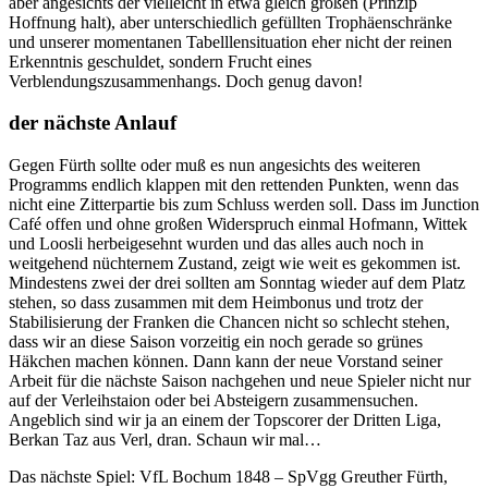
aber angesichts der vielleicht in etwa gleich großen (Prinzip
Hoffnung halt), aber unterschiedlich gefüllten Trophäenschränke
und unserer momentanen Tabelllensituation eher nicht der reinen
Erkenntnis geschuldet, sondern Frucht eines
Verblendungszusammenhangs. Doch genug davon!
der nächste Anlauf
Gegen Fürth sollte oder muß es nun angesichts des weiteren
Programms endlich klappen mit den rettenden Punkten, wenn das
nicht eine Zitterpartie bis zum Schluss werden soll. Dass im Junction
Café offen und ohne großen Widerspruch einmal Hofmann, Wittek
und Loosli herbeigesehnt wurden und das alles auch noch in
weitgehend nüchternem Zustand, zeigt wie weit es gekommen ist.
Mindestens zwei der drei sollten am Sonntag wieder auf dem Platz
stehen, so dass zusammen mit dem Heimbonus und trotz der
Stabilisierung der Franken die Chancen nicht so schlecht stehen,
dass wir an diese Saison vorzeitig ein noch gerade so grünes
Häkchen machen können. Dann kann der neue Vorstand seiner
Arbeit für die nächste Saison nachgehen und neue Spieler nicht nur
auf der Verleihstaion oder bei Absteigern zusammensuchen.
Angeblich sind wir ja an einem der Topscorer der Dritten Liga,
Berkan Taz aus Verl, dran. Schaun wir mal…
Das nächste Spiel: VfL Bochum 1848 – SpVgg Greuther Fürth,