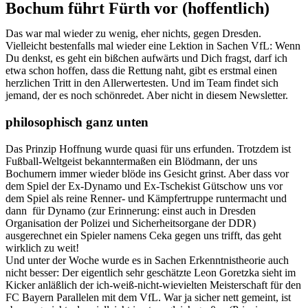
Bochum führt Fürth vor (hoffentlich)
Das war mal wieder zu wenig, eher nichts, gegen Dresden.
Vielleicht bestenfalls mal wieder eine Lektion in Sachen VfL: Wenn
Du denkst, es geht ein bißchen aufwärts und Dich fragst, darf ich
etwa schon hoffen, dass die Rettung naht, gibt es erstmal einen
herzlichen Tritt in den Allerwertesten. Und im Team findet sich
jemand, der es noch schönredet. Aber nicht in diesem Newsletter.
philosophisch ganz unten
Das Prinzip Hoffnung wurde quasi für uns erfunden. Trotzdem ist
Fußball-Weltgeist bekanntermaßen ein Blödmann, der uns
Bochumern immer wieder blöde ins Gesicht grinst. Aber dass vor
dem Spiel der Ex-Dynamo und Ex-Tschekist Gütschow uns vor
dem Spiel als reine Renner- und Kämpfertruppe runtermacht und
dann für Dynamo (zur Erinnerung: einst auch in Dresden
Organisation der Polizei und Sicherheitsorgane der DDR)
ausgerechnet ein Spieler namens Ceka gegen uns trifft, das geht
wirklich zu weit!
Und unter der Woche wurde es in Sachen Erkenntnistheorie auch
nicht besser: Der eigentlich sehr geschätzte Leon Goretzka sieht im
Kicker anläßlich der ich-weiß-nicht-wievielten Meisterschaft für den
FC Bayern Parallelen mit dem VfL. War ja sicher nett gemeint, ist