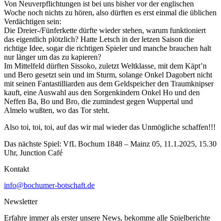
Von Neuverpflichtungen ist bei uns bisher vor der englischen
Woche noch nichts zu hören, also dürften es erst einmal die üblichen
Verdächtigen sein:
Die Dreier-/Fünferkette dürfte wieder stehen, warum funktioniert
das eigentlich plötzlich? Hatte Letsch in der letzen Saison die
richtige Idee, sogar die richtigen Spieler und manche brauchen halt
nur länger um das zu kapieren?
Im Mittelfeld dürften Sissoko, zuletzt Weltklasse, mit dem Käpt’n
und Bero gesetzt sein und im Sturm, solange Onkel Dagobert nicht
mit seinen Fantastilliarden aus dem Geldspeicher den Traumknipser
kauft, eine Auswahl aus den Sorgenkindern Onkel Ho und den
Neffen Ba, Bo und Bro, die zumindest gegen Wuppertal und
Almelo wußten, wo das Tor steht.
Also toi, toi, toi, auf das wir mal wieder das Unmögliche schaffen!!!
Das nächste Spiel: VfL Bochum 1848 – Mainz 05, 11.1.2025, 15.30
Uhr, Junction Café
Kontakt
info@bochumer-botschaft.de
Newsletter
Erfahre immer als erster unsere News, bekomme alle Spielberichte