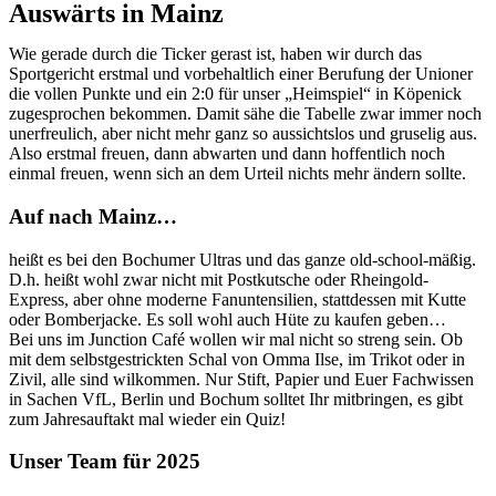
Auswärts in Mainz
Wie gerade durch die Ticker gerast ist, haben wir durch das
Sportgericht erstmal und vorbehaltlich einer Berufung der Unioner
die vollen Punkte und ein 2:0 für unser „Heimspiel“ in Köpenick
zugesprochen bekommen. Damit sähe die Tabelle zwar immer noch
unerfreulich, aber nicht mehr ganz so aussichtslos und gruselig aus.
Also erstmal freuen, dann abwarten und dann hoffentlich noch
einmal freuen, wenn sich an dem Urteil nichts mehr ändern sollte.
Auf nach Mainz…
heißt es bei den Bochumer Ultras und das ganze old-school-mäßig.
D.h. heißt wohl zwar nicht mit Postkutsche oder Rheingold-
Express, aber ohne moderne Fanuntensilien, stattdessen mit Kutte
oder Bomberjacke. Es soll wohl auch Hüte zu kaufen geben…
Bei uns im Junction Café wollen wir mal nicht so streng sein. Ob
mit dem selbstgestrickten Schal von Omma Ilse, im Trikot oder in
Zivil, alle sind wilkommen. Nur Stift, Papier und Euer Fachwissen
in Sachen VfL, Berlin und Bochum solltet Ihr mitbringen, es gibt
zum Jahresauftakt mal wieder ein Quiz!
Unser Team für 2025