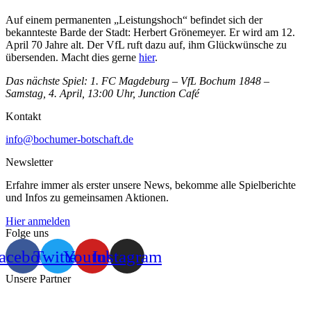
Auf einem permanenten „Leistungshoch“ befindet sich der
bekannteste Barde der Stadt: Herbert Grönemeyer. Er wird am 12.
April 70 Jahre alt. Der VfL ruft dazu auf, ihm Glückwünsche zu
übersenden. Macht dies gerne
hier
.
Das nächste Spiel: 1. FC Magdeburg – VfL Bochum 1848 –
Samstag, 4. April, 13:00 Uhr, Junction Café
Kontakt
info@bochumer-botschaft.de
Newsletter
Erfahre immer als erster unsere News, bekomme alle Spielberichte
und Infos zu gemeinsamen Aktionen.
Hier anmelden
Folge uns
acebook
Twitter
Youtube
Instagram
Unsere Partner