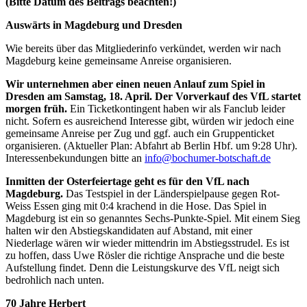
(Bitte Datum des Beitrags beachten!)
Auswärts in Magdeburg und Dresden
Wie bereits über das Mitgliederinfo verkündet, werden wir nach
Magdeburg keine gemeinsame Anreise organisieren.
Wir unternehmen aber einen neuen Anlauf zum Spiel in
Dresden am Samstag, 18. April. Der Vorverkauf des VfL startet
morgen früh.
Ein Ticketkontingent haben wir als Fanclub leider
nicht. Sofern es ausreichend Interesse gibt, würden wir jedoch eine
gemeinsame Anreise per Zug und ggf. auch ein Gruppenticket
organisieren. (Aktueller Plan: Abfahrt ab Berlin Hbf. um 9:28 Uhr).
Interessenbekundungen bitte an
info@bochumer-botschaft.de
Inmitten der Osterfeiertage geht es für den VfL nach
Magdeburg.
Das Testspiel in der Länderspielpause gegen Rot-
Weiss Essen ging mit 0:4 krachend in die Hose. Das Spiel in
Magdeburg ist ein so genanntes Sechs-Punkte-Spiel. Mit einem Sieg
halten wir den Abstiegskandidaten auf Abstand, mit einer
Niederlage wären wir wieder mittendrin im Abstiegsstrudel. Es ist
zu hoffen, dass Uwe Rösler die richtige Ansprache und die beste
Aufstellung findet. Denn die Leistungskurve des VfL neigt sich
bedrohlich nach unten.
70 Jahre Herbert