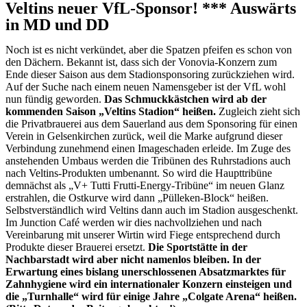
Veltins neuer VfL-Sponsor! *** Auswärts
in MD und DD
Noch ist es nicht verkündet, aber die Spatzen pfeifen es schon von
den Dächern. Bekannt ist, dass sich der Vonovia-Konzern zum
Ende dieser Saison aus dem Stadionsponsoring zurückziehen wird.
Auf der Suche nach einem neuen Namensgeber ist der VfL wohl
nun fündig geworden.
Das Schmuckkästchen wird ab der
kommenden Saison „Veltins Stadion“ heißen.
Zugleich zieht sich
die Privatbrauerei aus dem Sauerland aus dem Sponsoring für einen
Verein in Gelsenkirchen zurück, weil die Marke aufgrund dieser
Verbindung zunehmend einen Imageschaden erleide. Im Zuge des
anstehenden Umbaus werden die Tribünen des Ruhrstadions auch
nach Veltins-Produkten umbenannt. So wird die Haupttribüne
demnächst als „V+ Tutti Frutti-Energy-Tribüne“ im neuen Glanz
erstrahlen, die Ostkurve wird dann „Pülleken-Block“ heißen.
Selbstverständlich wird Veltins dann auch im Stadion ausgeschenkt.
Im Junction Café werden wir dies nachvollziehen und nach
Vereinbarung mit unserer Wirtin wird Fiege entsprechend durch
Produkte dieser Brauerei ersetzt.
Die Sportstätte in der
Nachbarstadt wird aber nicht namenlos bleiben. In der
Erwartung eines bislang unerschlossenen Absatzmarktes für
Zahnhygiene wird ein internationaler Konzern einsteigen und
die „Turnhalle“ wird für einige Jahre „Colgate Arena“ heißen.