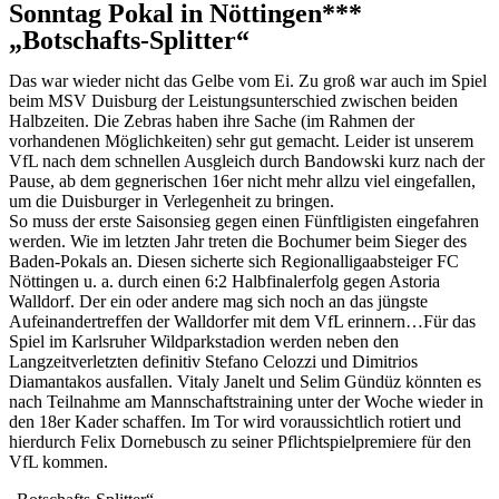
Sonntag Pokal in Nöttingen***
„Botschafts-Splitter“
Das war wieder nicht das Gelbe vom Ei. Zu groß war auch im Spiel
beim MSV Duisburg der Leistungsunterschied zwischen beiden
Halbzeiten. Die Zebras haben ihre Sache (im Rahmen der
vorhandenen Möglichkeiten) sehr gut gemacht. Leider ist unserem
VfL nach dem schnellen Ausgleich durch Bandowski kurz nach der
Pause, ab dem gegnerischen 16er nicht mehr allzu viel eingefallen,
um die Duisburger in Verlegenheit zu bringen.
So muss der erste Saisonsieg gegen einen Fünftligisten eingefahren
werden. Wie im letzten Jahr treten die Bochumer beim Sieger des
Baden-Pokals an. Diesen sicherte sich Regionalligaabsteiger FC
Nöttingen u. a. durch einen 6:2 Halbfinalerfolg gegen Astoria
Walldorf. Der ein oder andere mag sich noch an das jüngste
Aufeinandertreffen der Walldorfer mit dem VfL erinnern…Für das
Spiel im Karlsruher Wildparkstadion werden neben den
Langzeitverletzten definitiv Stefano Celozzi und Dimitrios
Diamantakos ausfallen. Vitaly Janelt und Selim Gündüz könnten es
nach Teilnahme am Mannschaftstraining unter der Woche wieder in
den 18er Kader schaffen. Im Tor wird voraussichtlich rotiert und
hierdurch Felix Dornebusch zu seiner Pflichtspielpremiere für den
VfL kommen.