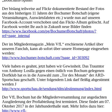
„Botschafts-Splitter“
Der bislang teilweise auf Flickr dokumentierte Bestand der Fotos
aus den bisherigen 11 Jahren der Bochumer Botschaft (eigene
Veranstaltungen, Auswärtsfahrten etc.) wurde nun auf unseren
Facebook-Account verschoben und das Flickr-Album gelöscht. Auf
Facebook werdet Ihr auch in Zukunft neue Bilder finden
https://www.facebook.com/pg/BochumerBotschaft/photos/?
ref=page_internal
Der im Mitgliedermagazin „Mein VfL“ erschienene Artikel über
unseren Fanclub, kann ab sofort über unsere Homepage eingesehen
werden:
http://www.bochumer-botschaft.com/?page_id=303092
Viele haben es geahnt, jetzt haben wir Gewissheit. Das Traumtor
von Anthony Losilla gegen einen östlich von Bochum gelegenen
Dorfklub hat es in die Auswahl zum „Tor des Monats“ der ARD-
Sportschau geschafft. Unter folgendem Link darf fleißig abgestimmt
werden J
http://www.sportschau.de/sendung/tdm/abstimmung/index.html
Der VfL Bochum hat die Mitgliederversammlung zur angedachten
Ausgliederung der Profiabteilung fest terminiert. Diese findet am 07.
Oktober 2017 in der Jahrhunderthalle statt. Mehr Infos dazu hier:
http://www.vfl-