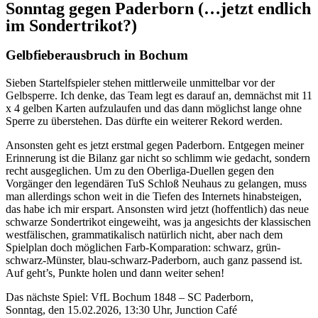
Sonntag gegen Paderborn (…jetzt endlich
im Sondertrikot?)
Gelbfieberausbruch in Bochum
Sieben Startelfspieler stehen mittlerweile unmittelbar vor der
Gelbsperre. Ich denke, das Team legt es darauf an, demnächst mit 11
x 4 gelben Karten aufzulaufen und das dann möglichst lange ohne
Sperre zu überstehen. Das dürfte ein weiterer Rekord werden.
Ansonsten geht es jetzt erstmal gegen Paderborn. Entgegen meiner
Erinnerung ist die Bilanz gar nicht so schlimm wie gedacht, sondern
recht ausgeglichen. Um zu den Oberliga-Duellen gegen den
Vorgänger den legendären TuS Schloß Neuhaus zu gelangen, muss
man allerdings schon weit in die Tiefen des Internets hinabsteigen,
das habe ich mir erspart. Ansonsten wird jetzt (hoffentlich) das neue
schwarze Sondertrikot eingeweiht, was ja angesichts der klassischen
westfälischen, grammatikalisch natürlich nicht, aber nach dem
Spielplan doch möglichen Farb-Komparation: schwarz, grün-
schwarz-Münster, blau-schwarz-Paderborn, auch ganz passend ist.
Auf geht’s, Punkte holen und dann weiter sehen!
Das nächste Spiel: VfL Bochum 1848 – SC Paderborn,
Sonntag, den 15.02.2026, 13:30 Uhr, Junction Café