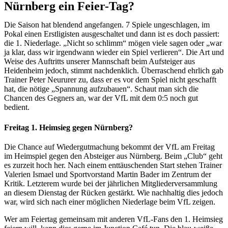
Nürnberg ein Feier-Tag?
Die Saison hat blendend angefangen. 7 Spiele ungeschlagen, im
Pokal einen Erstligisten ausgeschaltet und dann ist es doch passiert:
die 1. Niederlage. „Nicht so schlimm“ mögen viele sagen oder „war
ja klar, dass wir irgendwann wieder ein Spiel verlieren“. Die Art und
Weise des Auftritts unserer Mannschaft beim Aufsteiger aus
Heidenheim jedoch, stimmt nachdenklich. Überraschend ehrlich gab
Trainer Peter Neururer zu, dass er es vor dem Spiel nicht geschafft
hat, die nötige „Spannung aufzubauen“. Schaut man sich die
Chancen des Gegners an, war der VfL mit dem 0:5 noch gut
bedient.
Freitag 1. Heimsieg gegen Nürnberg?
Die Chance auf Wiedergutmachung bekommt der VfL am Freitag
im Heimspiel gegen den Absteiger aus Nürnberg. Beim „Club“ geht
es zurzeit hoch her. Nach einem enttäuschenden Start stehen Trainer
Valerien Ismael und Sportvorstand Martin Bader im Zentrum der
Kritik. Letzterem wurde bei der jährlichen Mitgliederversammlung
an diesem Dienstag der Rücken gestärkt. Wie nachhaltig dies jedoch
war, wird sich nach einer möglichen Niederlage beim VfL zeigen.
Wer am Feiertag gemeinsam mit anderen VfL-Fans den 1. Heimsieg