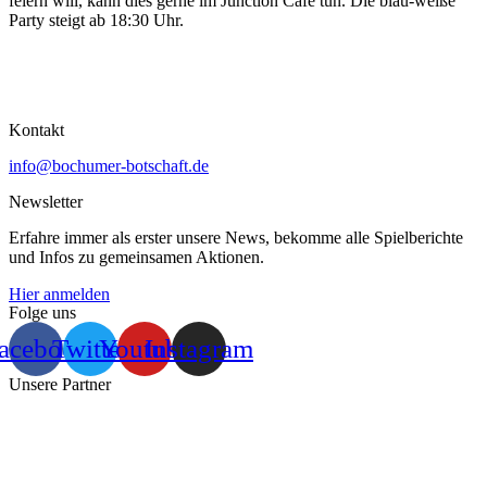
feiern will, kann dies gerne im Junction Café tun. Die blau-weiße
Party steigt ab 18:30 Uhr.
Kontakt
info@bochumer-botschaft.de
Newsletter
Erfahre immer als erster unsere News, bekomme alle Spielberichte
und Infos zu gemeinsamen Aktionen.
Hier anmelden
Folge uns
acebook
Twitter
Youtube
Instagram
Unsere Partner