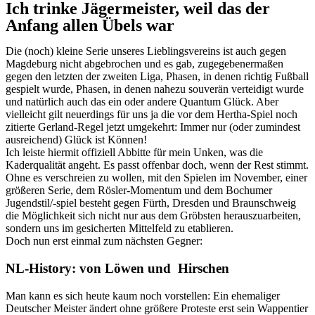
Ich trinke Jägermeister, weil das der
Anfang allen Übels war
Die (noch) kleine Serie unseres Lieblingsvereins ist auch gegen
Magdeburg nicht abgebrochen und es gab, zugegebenermaßen
gegen den letzten der zweiten Liga, Phasen, in denen richtig Fußball
gespielt wurde, Phasen, in denen nahezu souverän verteidigt wurde
und natürlich auch das ein oder andere Quantum Glück. Aber
vielleicht gilt neuerdings für uns ja die vor dem Hertha-Spiel noch
zitierte Gerland-Regel jetzt umgekehrt: Immer nur (oder zumindest
ausreichend) Glück ist Können!
Ich leiste hiermit offiziell Abbitte für mein Unken, was die
Kaderqualität angeht. Es passt offenbar doch, wenn der Rest stimmt.
Ohne es verschreien zu wollen, mit den Spielen im November, einer
größeren Serie, dem Rösler-Momentum und dem Bochumer
Jugendstil/-spiel besteht gegen Fürth, Dresden und Braunschweig
die Möglichkeit sich nicht nur aus dem Gröbsten herauszuarbeiten,
sondern uns im gesicherten Mittelfeld zu etablieren.
Doch nun erst einmal zum nächsten Gegner:
NL-History: von Löwen und Hirschen
Man kann es sich heute kaum noch vorstellen: Ein ehemaliger
Deutscher Meister ändert ohne größere Proteste erst sein Wappentier