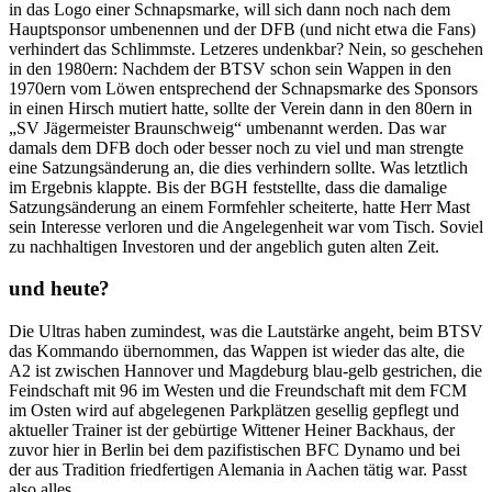
in das Logo einer Schnapsmarke, will sich dann noch nach dem
Hauptsponsor umbenennen und der DFB (und nicht etwa die Fans)
verhindert das Schlimmste. Letzeres undenkbar? Nein, so geschehen
in den 1980ern: Nachdem der BTSV schon sein Wappen in den
1970ern vom Löwen entsprechend der Schnapsmarke des Sponsors
in einen Hirsch mutiert hatte, sollte der Verein dann in den 80ern in
„SV Jägermeister Braunschweig“ umbenannt werden. Das war
damals dem DFB doch oder besser noch zu viel und man strengte
eine Satzungsänderung an, die dies verhindern sollte. Was letztlich
im Ergebnis klappte. Bis der BGH feststellte, dass die damalige
Satzungsänderung an einem Formfehler scheiterte, hatte Herr Mast
sein Interesse verloren und die Angelegenheit war vom Tisch. Soviel
zu nachhaltigen Investoren und der angeblich guten alten Zeit.
und heute?
Die Ultras haben zumindest, was die Lautstärke angeht, beim BTSV
das Kommando übernommen, das Wappen ist wieder das alte, die
A2 ist zwischen Hannover und Magdeburg blau-gelb gestrichen, die
Feindschaft mit 96 im Westen und die Freundschaft mit dem FCM
im Osten wird auf abgelegenen Parkplätzen gesellig gepflegt und
aktueller Trainer ist der gebürtige Wittener Heiner Backhaus, der
zuvor hier in Berlin bei dem pazifistischen BFC Dynamo und bei
der aus Tradition friedfertigen Alemania in Aachen tätig war. Passt
also alles…