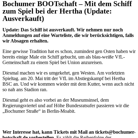
Bochumer BOOTschaft – Mit dem Schiff
zum Spiel bei der Hertha (Update:
Ausverkauft)
Update: Das Schiff ist ausverkauft. Wir nehmen nur noch
Anmeldungen auf eine Warteliste, die wir berücksichtigen, falls
wir Absagen erhalten.
Eine gewisse Tradition hat es schon, zumindest gen Osten haben wir
bereits einige Male ein Schiff gebucht, um als blau-weiße VfL-
Gemeinschaft zu einem Spiel bei Union anzureisen.
Diesmal machen wir es umgekehrt, gen Westen. Am vorletzten
Spieltag. am 20. Mai tritt der VfL im Abstiegskampf bei Hertha
BSC an. Und wir kommen wieder mit dem Kutter, wenn auch nicht
so nah ans Stadion ran.
Diesmal geht es also vorbei an der Museumsinsel, dem
Regierungsviertel und auf Höhe Bundesratsufer passieren wir die
„Bochumer Straße“ in Berlin-Moabit.
Wer Interesse hat, kann Tickets mit Mail an tickets@bochumer-
botschaft.de vorbestellen.
Es zählt die Reihenfolge der